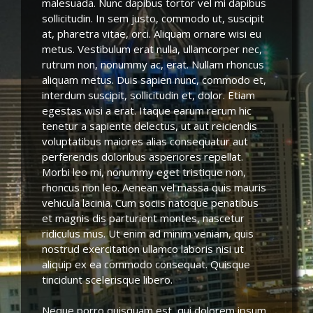
malesuada. Nunc dapibus tortor vel mi dapibus
sollicitudin. In sem justo, commodo ut, suscipit
at, pharetra vitae, orci. Aliquam ornare wisi eu
metus. Vestibulum erat nulla, ullamcorper nec,
rutrum non, nonummy ac, erat. Nullam rhoncus
aliquam metus. Duis sapien nunc, commodo et,
interdum suscipit, sollicitudin et, dolor. Etiam
egestas wisi a erat. Itaque earum rerum hic
tenetur a sapiente delectus, ut aut reiciendis
voluptatibus maiores alias consequatur aut
perferendis doloribus asperiores repellat.
Morbi leo mi, nonummy eget tristique non,
rhoncus non leo. Aenean vel massa quis mauris
vehicula lacinia. Cum sociis natoque penatibus
et magnis dis parturient montes, nascetur
ridiculus mus. Ut enim ad minim veniam, quis
nostrud exercitation ullamco laboris nisi ut
aliquip ex ea commodo consequat. Quisque
tincidunt scelerisque libero.
Neque porro quisquam est, qui dolorem ipsum