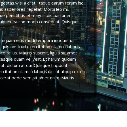
egestas wisi a erat. Itaque earum rerum hic
s asperiores repellat. Morbi leo mi,
que penatibus et magnis dis parturient
aliquip ex ea commodo consequat. Quisque
 numquam eius modi tempora incidunt ut
quis nostrud exercitation ullamco laboris
e tellus. Mauris suscipit, ligula sit amet
entesque quam vel velit. Et harum quidem
ut, dictum at dui. Quisque tincidunt
tation ullamco laboris nisi ut aliquip ex ea
lacerat pede sem sit amet enim. Mauris