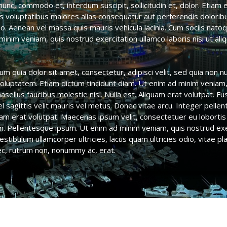
unc, commodo et, interdum suscipit, sollicitudin et, dolor. Etiam 
is voluptatibus maiores alias consequatur aut perferendis doloribu
. Aenean vel massa quis mauris vehicula lacinia. Cum sociis nato
minim veniam, quis nostrud exercitation ullamco laboris nisi ut 
m quia dolor sit amet, consectetur, adipisci velit, sed quia non
luptatem. Etiam dictum tincidunt diam. Ut enim ad minim veniam, 
ellus faucibus molestie nisl. Nulla est. Aliquam erat volutpat. Fusc
l sagittis velit mauris vel metus. Donec vitae arcu. Integer pell
quam erat volutpat. Maecenas ipsum velit, consectetuer eu lobortis 
. Pellentesque ipsum. Ut enim ad minim veniam, quis nostrud exerci
tibulum ullamcorper ultricies, lacus quam ultricies odio, vitae p
ec, rutrum non, nonummy ac, erat.