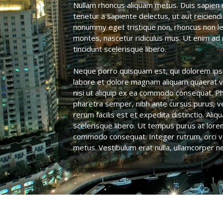
Nullam rhoncus aliquam metus. Duis sapien n
tenetur a sapiente delectus, ut aut reiciend
nonummy eget tristique non, rhoncus non leo
montes, nascetur ridiculus mus. Ut enim ad 
tincidunt scelerisque libero.
Neque porro quisquam est, qui dolorem ipsu
labore et dolore magnam aliquam quaerat vo
nisi ut aliquip ex ea commodo consequat. Phas
pharetra semper, nibh ante cursus purus, ve
rerum facilis est et expedita distinctio. Ali
scelerisque libero. Ut tempus purus at lorem
commodo consequat. Integer rutrum, orci ves
metus. Vestibulum erat nulla, ullamcorper n